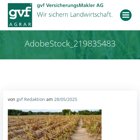
Zum
Inhalt
springen
AdobeStock_219835483
von
gvf Redaktion
am
28/05/2025