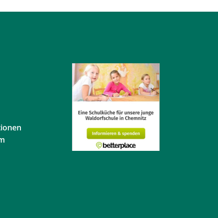
tionen
em