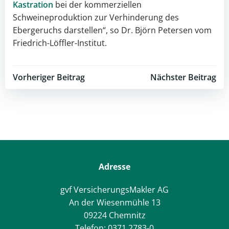
Kastration
bei der kommerziellen
Schweineproduktion zur Verhinderung des
Ebergeruchs darstellen“, so Dr. Björn Petersen vom
Friedrich-Löffler-Institut.
Post
Post
Vorheriger Beitrag
Nächster Beitrag
navigation
navigation
Adresse
gvf VersicherungsMakler AG
An der Wiesenmühle 13
09224 Chemnitz
Telefon: 0371 2783-0