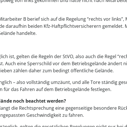
uptweg von links gekommen und hatte nicht nach Mitarbeite
Mitarbeiter B berief sich auf die Regelung “rechts vor links”
e daraufhin beiden Kfz-Haftpflichtversicherern gemeldet. M
Gelände handelte.
ch ist, gelten die Regeln der StVO, also auch die Regel “rech
ist. Auch eine Sperrschild vor dem Betriebsgelände ändert n
rieben zählen daher zum bedingt öffentliche Gelände.
nglich – also vollständig umzäunt, und alle Tore ständig ges
n für das Fahren auf dem Betriebsgelände festlegen.
elände noch beachtet werden?
 verlangt die Rechtsprechung eine gegenseitige besondere Rü
angepassten Geschwindigkeit zu fahren.
ugänglich, gelten die gesetzlichen Regelungen nicht nur bei