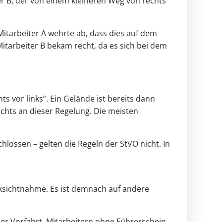
r B, der von einem kleineren Weg von rechts
, Mitarbeiter A wehrte ab, dass dies auf dem
itarbeiter B bekam recht, da es sich bei dem
ts vor links”. Ein Gelände ist bereits dann
ichts an dieser Regelung. Die meisten
chlossen – gelten die Regeln der StVO nicht. In
cksichtnahme. Es ist demnach auf andere
 der Vorfahrt. Mitarbeitern ohne Führerschein