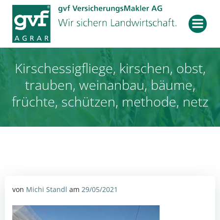
Zum
Inhalt
springen
Kirschessigfliege, kirschen, obst,
trauben, weinanbau, bäume,
früchte, schützen, methode, netz
von
Michi Standl
am
29/05/2021