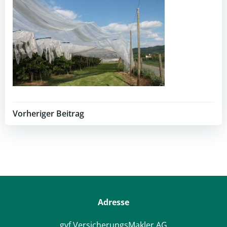
Post
Vorheriger Beitrag
navigation
Adresse
gvf VersicherungsMakler AG