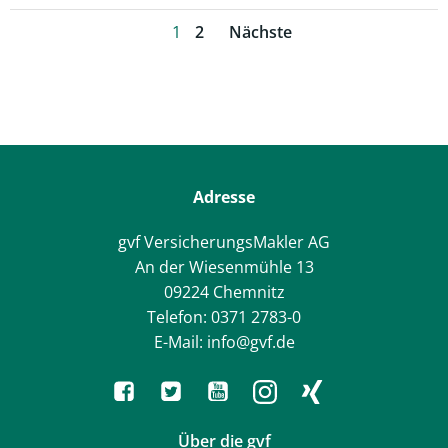
Posts
Posts
Page
Page
1
2
Nächste
navigation
navigation
Adresse
gvf VersicherungsMakler AG
An der Wiesenmühle 13
09224 Chemnitz
Telefon: 0371 2783-0
E-Mail: info@gvf.de
Über die gvf