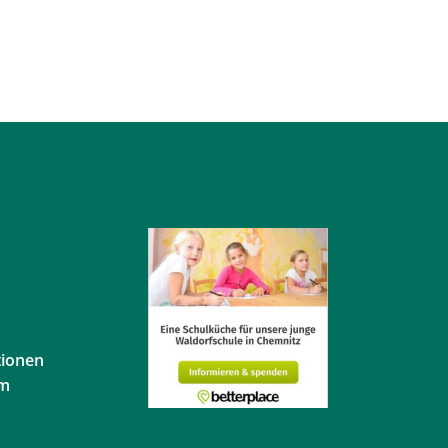
tionen
em