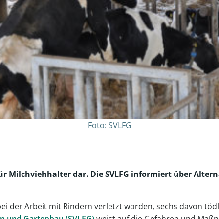
Foto: SVLFG
für Milchviehhalter dar. Die SVLFG informiert über Alte
 der Arbeit mit Rindern verletzt worden, sechs davon tödli
ten und Gartenbau (SVLFG)
weist auf die Gefahren und Maßn