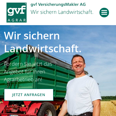
Zum
Inhalt
springen
Wir sichern
Landwirtschaft.
Fordern Sie jetzt das
Angebot für Ihren
Agrarbetrieb an!
JETZT ANFRAGEN