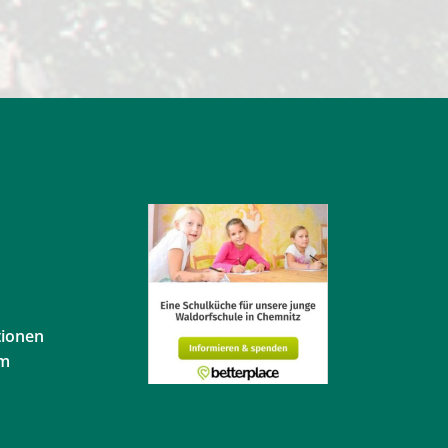
tionen
em