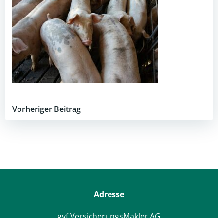
Post
Vorheriger Beitrag
navigation
Adresse
gvf VersicherungsMakler AG