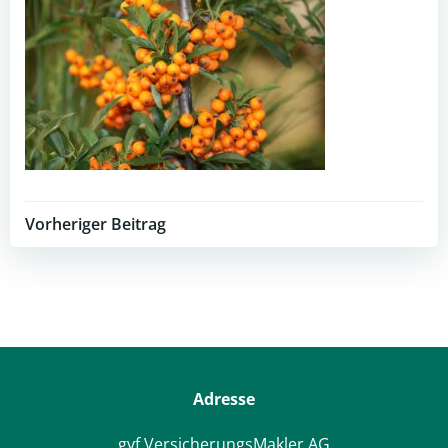
Post
Vorheriger Beitrag
navigation
Adresse
gvf VersicherungsMakler AG