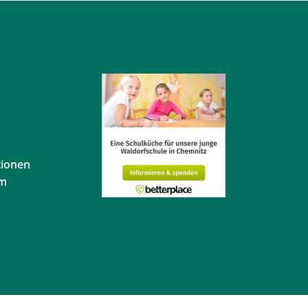
tionen
em