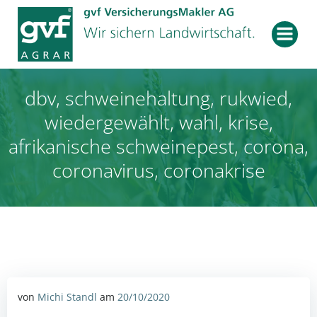
Zum
Inhalt
springen
dbv, schweinehaltung, rukwied,
wiedergewählt, wahl, krise,
afrikanische schweinepest, corona,
coronavirus, coronakrise
von
Michi Standl
am
20/10/2020