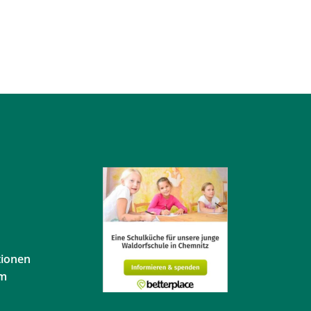
tionen
em