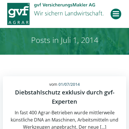
Zum
Inhalt
springen
Posts in Juli 1, 2014
vom
01/07/2014
Diebstahlschutz exklusiv durch gvf-
Experten
In fast 400 Agrar-Betrieben wurde mittlerweile
künstliche DNA an Maschinen, Arbeitsmitteln und
Werkzeugen angebracht. Der neue […]