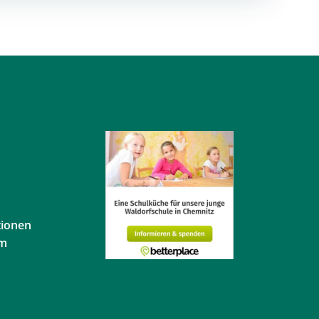
tionen
em