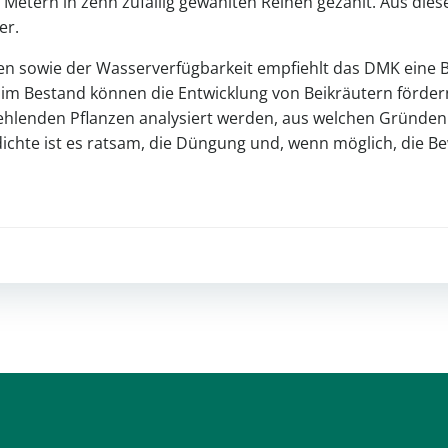
 Metern in zehn zufällig gewählten Reihen gezählt. Aus dies
er.
en sowie der Wasserverfügbarkeit empfiehlt das DMK eine
n im Bestand können die Entwicklung von Beikräutern förde
 fehlenden Pflanzen analysiert werden, aus welchen Gründen 
sdichte ist es ratsam, die Düngung und, wenn möglich, die
Post
navigation