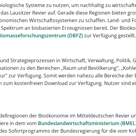
iologische Systeme zu nutzen, um nachhaltig zu wirtschaf
d das Lausitzer Revier auf. Gerade diese Regionen bieten
konomischen Wirtschaftssystemen zu schaffen. Land- und Fo
tes Spektrum an biobasierten Erzeugnissen bereit. Der Bioök
Biomasseforschungszentrum (DBFZ)
zur Verfügung gestellt.
 und Strategieprozessen in Wirtschaft, Verwaltung, Politik,
tionen zu den Bereichen „Raum und Bevölkerung“, „Kohle u
tur” zur Verfügung. Somit werden nahezu alle Bereiche der 
hen zum kostenfreien Download zur Verfügung. Nutzer sind e
odellregionen der Bioökonomie im Mitteldeutschen Revier und
viere in dem vom
Bundeslandwirtschaftsministerium (BMEL
ln des Sofortprogramms der Bundesregierung für die vom Ko