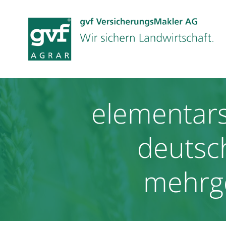
Zum
Inhalt
springen
elementars
deutsch
mehrge