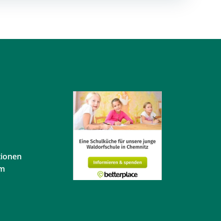
tionen
em