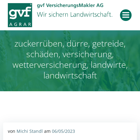
Zum
Inhalt
springen
zuckerrüben, dürre, getreide,
schäden, versicherung,
wetterversicherung, landwirte,
landwirtschaft
von
Michi Standl
am
06/05/2023