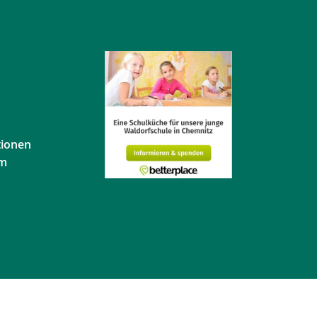
tionen
em