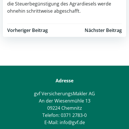
die Steuerbegünstigung des Agrardiesels werde
ohnehin schrittweise abgeschafft.
Post
Post
Vorheriger Beitrag
Nächster Beitrag
navigation
navigation
Adresse
gvf VersicherungsMakler AG
An der Wiesenmühle 13
09224 Chemnitz
Telefon: 0371 2783-0
E-Mail: info@gvf.de