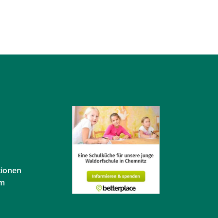
tionen
em