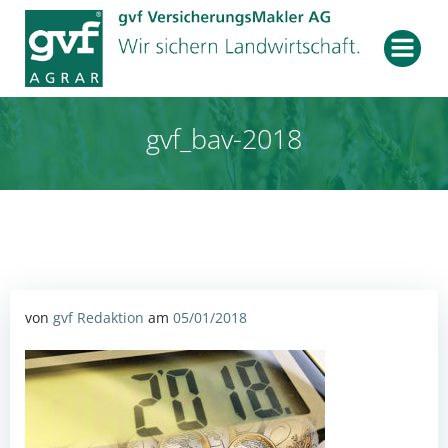
Zum
Inhalt
springen
gvf_bav-2018
von
gvf Redaktion
am
05/01/2018