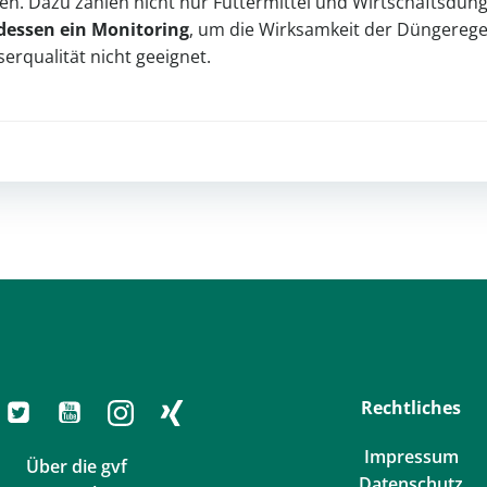
n. Dazu zählen nicht nur Futtermittel und Wirtschaftsdüng
dessen ein Monitoring
, um die Wirksamkeit der Düngeregel
rqualität nicht geeignet.
Post
navigation
Rechtliches
Impressum
Über die gvf
Datenschutz