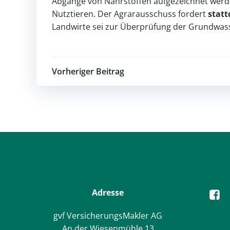
Abgänge von Nährstoffen aufgezeichnet werde
Nutztieren. Der Agrarausschuss fordert
statt
Landwirte sei zur Überprüfung der Grundwasse
Post
Vorheriger Beitrag
navigation
Adresse
gvf VersicherungsMakler AG
An der Wiesenmühle 13