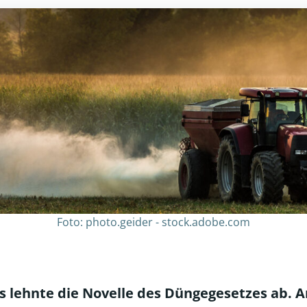
Foto: photo.geider - stock.adobe.com
 lehnte die Novelle des
Düngegesetzes
ab. Am